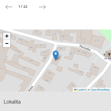
1 / 22
+
−
Leaflet
|
©
OpenStreetMap
Lokalita