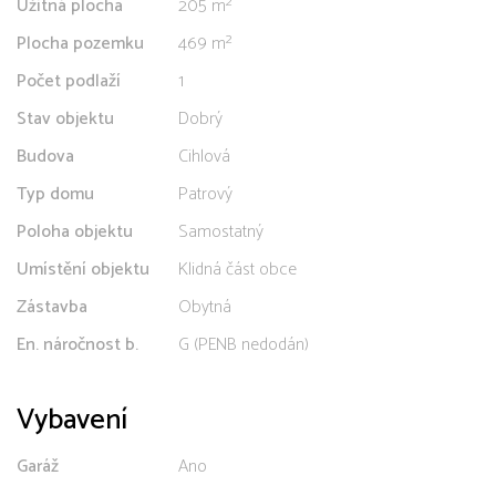
Užitná plocha
205 m²
Plocha pozemku
469 m²
Počet podlaží
1
Stav objektu
Dobrý
Budova
Cihlová
Typ domu
Patrový
Poloha objektu
Samostatný
Umístění objektu
Klidná část obce
Zástavba
Obytná
En. náročnost b.
G (PENB nedodán)
Vybavení
Garáž
Ano