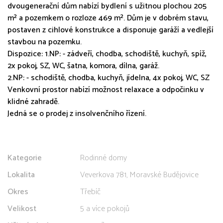
dvougenerační dům nabízí bydlení s užitnou plochou 205
m² a pozemkem o rozloze 469 m². Dům je v dobrém stavu,
postaven z cihlové konstrukce a disponuje garáží a vedlejší
stavbou na pozemku.
Dispozice: 1.NP: - zádveří, chodba, schodiště, kuchyň, spíž,
2x pokoj, SZ, WC, šatna, komora, dílna, garáž.
2.NP: - schodiště, chodba, kuchyň, jídelna, 4x pokoj, WC, SZ
Venkovní prostor nabízí možnost relaxace a odpočinku v
klidné zahradě.
Jedná se o prodej z insolvenčního řízení.
Kategorie
Rodinné domy
Lokalita
Veverkova 781, Moravské Budějovice
Okres
Třebíč
Velikost
5 a více pokojů