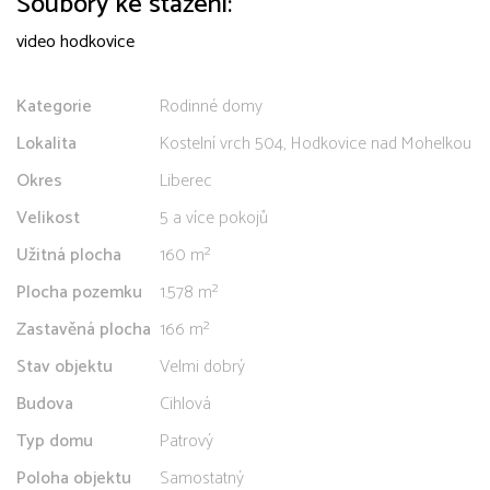
Soubory ke stažení:
video hodkovice
Kategorie
Rodinné domy
Lokalita
Kostelní vrch 504, Hodkovice nad Mohelkou
Okres
Liberec
Velikost
5 a více pokojů
Užitná plocha
160 m²
Plocha pozemku
1.578 m²
Zastavěná plocha
166 m²
Stav objektu
Velmi dobrý
Budova
Cihlová
Typ domu
Patrový
Poloha objektu
Samostatný