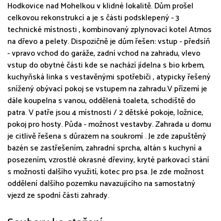
Hodkovice nad Mohelkou v klidné lokalitě. Dům prošel
celkovou rekonstrukcí a je s části podsklepený - 3
technické místnosti , kombinovaný zplynovací kotel Atmos
na dřevo a pelety. Dispozičně je dům řešen: vstup - předsíň
- vpravo vchod do garáže, zadní vchod na zahradu, vlevo
vstup do obytné části kde se nachází jídelna s bio krbem,
kuchyňská linka s vestavěnými spotřebiči , atypicky řešený
snížený obývací pokoj se vstupem na zahradu.V přízemí je
dále koupelna s vanou, oddělená toaleta, schodiště do
patra. V patře jsou 4 místnosti / 2 dětské pokoje, ložnice,
pokoj pro hosty. Půda - možnost vestavby. Zahrada u domu
je citlivě řešena s důrazem na soukromí . Je zde zapuštěný
bazén se zastřešením, zahradní sprcha, altán s kuchyní a
posezením, vzrostlé okrasné dřeviny, kryté parkovací stání
s možností dalšího využití, kotec pro psa. Je zde možnost
oddělení dalšího pozemku navazujícího na samostatný
vjezd ze spodní části zahrady.