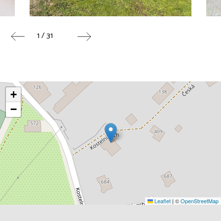
1 / 31
+
−
Leaflet
|
©
OpenStreetMap