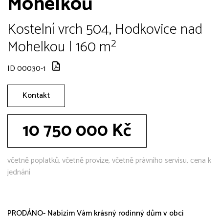
Mohelkou
Kostelní vrch 504, Hodkovice nad
Mohelkou | 160 m²
ID 00030-1
Kontakt
10 750 000 Kč
včetně poplatků, včetně provize, včetně právního servisu, cena k
jednání
PRODÁNO- Nabízím Vám krásný rodinný dům v obci