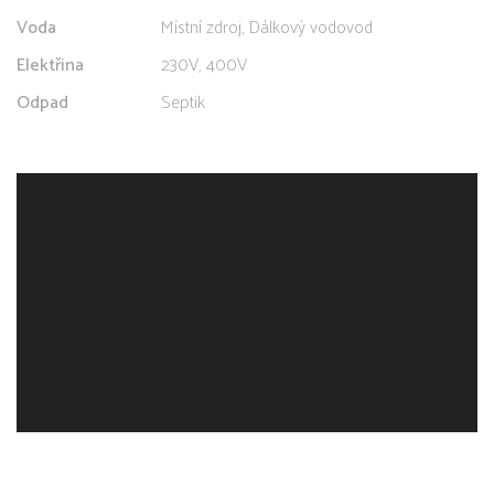
Voda
Místní zdroj, Dálkový vodovod
Elektřina
230V, 400V
Odpad
Septik