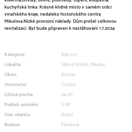
elekřina,omítky, dveře, podhledy, topení, koupelna,
kuchyňská linka. Krásné klidné místo v samém srdci
vinařského kraje, nedaleko historického centra
Mikulova.Nízké provozní náklady. Dům prošel celkovou
revitalizací. Byt bude připraven k nastěhování 1.7.2024
Kategorie
Byty 2+1
Lokalita
Větrná 1306/6, Mikulov
Okres
Břeclav
Vlastnictví
Osobní
Užitná plocha
64 m²
Podlaží umístění
3. NP
Stav objektu
Dobrý
Budova
Panelová