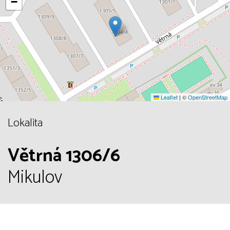
−
Leaflet
|
©
OpenStreetMap
Lokalita
Větrná 1306/6
Mikulov