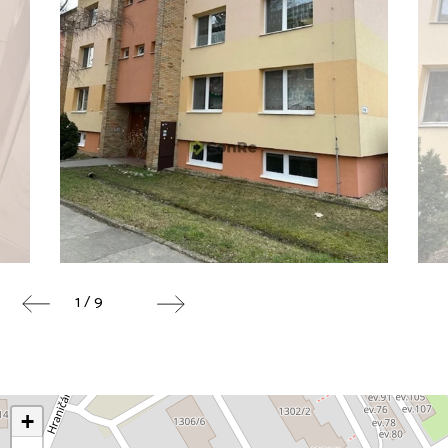
1 / 9
+