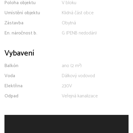
Poloha objektu
V bloku
Umístění objektu
Klidná část obce
Zástavba
Obytná
En. náročnost b.
G (PENB nedodán)
Vybavení
Balkón
ano (2 m²)
Voda
Dálkový vodovod
Elektřina
230V
Odpad
Veřejná kanalizace