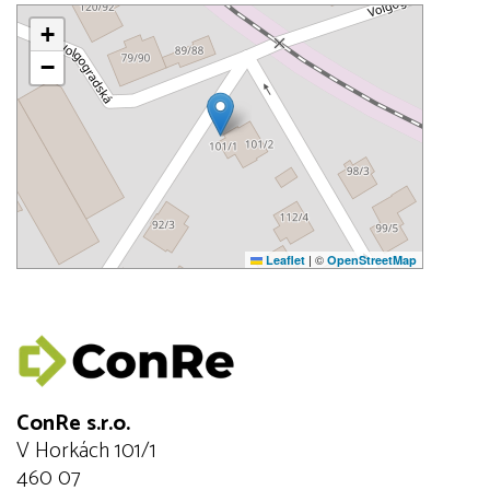
+
−
|
©
Leaflet
OpenStreetMap
ConRe s.r.o.
V Horkách 101/1
460 07