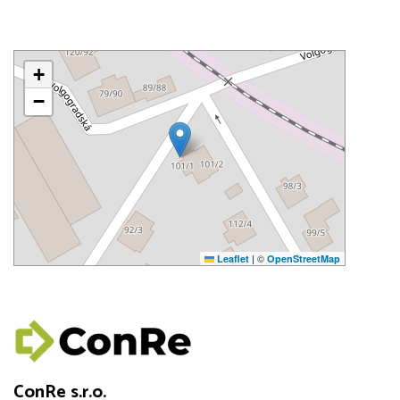
+
−
|
©
Leaflet
OpenStreetMap
ConRe s.r.o.